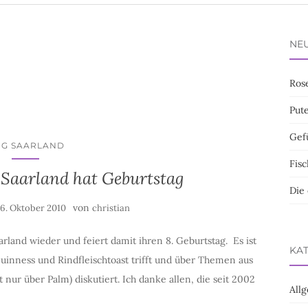
NEU
Ros
Put
Gef
G SAARLAND
Fisc
Saarland hat Geburtstag
Die
von
6. Oktober 2010
christian
arland wieder und feiert damit ihren 8. Geburtstag. Es ist
KA
uinness und Rindfleischtoast trifft und über Themen aus
ur über Palm) diskutiert. Ich danke allen, die seit 2002
All