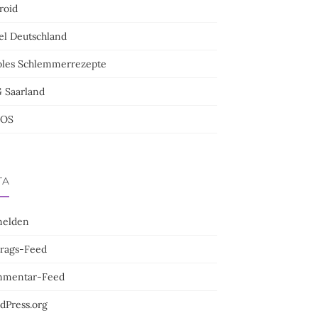
roid
el Deutschland
oles Schlemmerrezepte
 Saarland
bOS
TA
elden
trags-Feed
mentar-Feed
dPress.org