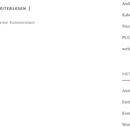
And
EITERLESEN
Kab
keine Kommentare
Nic
PUG
we
ME
Anm
Ein
Kom
Wor