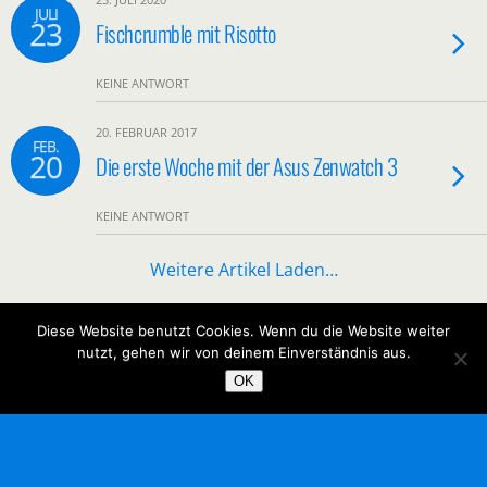
JULI
23
Fischcrumble mit Risotto
KEINE ANTWORT
20. FEBRUAR 2017
FEB.
20
Die erste Woche mit der Asus Zenwatch 3
KEINE ANTWORT
Weitere Artikel Laden…
Diese Website benutzt Cookies. Wenn du die Website weiter
Mobil
Desktop
nutzt, gehen wir von deinem Einverständnis aus.
OK