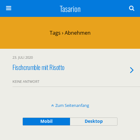
Tasarion
Tags › Abnehmen
23. JULI 2020
Fischcrumble mit Risotto
KEINE ANTWORT
Zum Seitenanfang
Mobil
Desktop